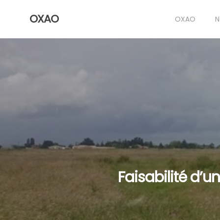
Skip
OXAO
to
OXAO
N
main
content
Faisabilité d’