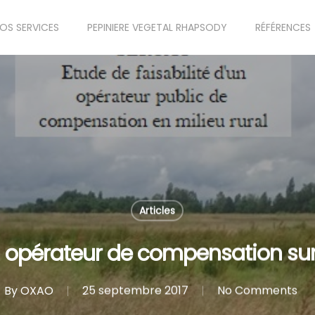
OS SERVICES
PEPINIERE VEGETAL RHAPSODY
RÉFÉRENCES
Articles
un opérateur de compensation sur
By
OXAO
25 septembre 2017
No Comments